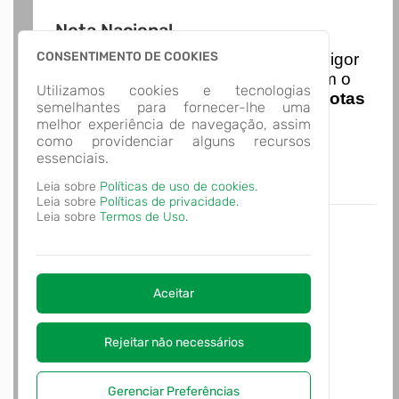
Nota Nacional
CONSENTIMENTO DE COOKIES
I
niciando em
01/01/2026
entra em vigor
a obrigatoriedade de integração com o
Utilizamos cookies e tecnologias
Ambiente de Dados Nacional das
Notas
semelhantes para fornecer-lhe uma
de Serviço Eletrônicas
com isso
melhor experiência de navegação, assim
entraram em vigor
novas regras,
como providenciar alguns recursos
acesse o link abaixo e saiba mais.
essenciais.
Autoatendimento - MUNICIPIO DE
Leia sobre
Políticas de uso de cookies.
ARVOREDO
Leia sobre
Políticas de privacidade.
Leia sobre
Termos de Uso.
Aceitar
Rejeitar não necessários
Gerenciar Preferências